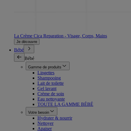
La Crème Cica Reparation - Visage, Corps, Mains
Je découvre
Bébé
Bébé
Gamme de produits
Lingettes
Shampooing
Lait de toilette
Gel lavant
Crème de soin
Eau nettoyante
TOUTE LA GAMME BÉBÉ
Votre besoin
Hydrater & nourrir
Nettoyer
Apaiser