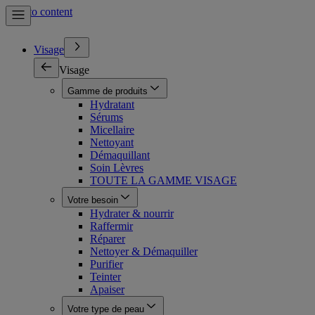
Skip to content
Visage
Visage
Gamme de produits
Hydratant
Sérums
Micellaire
Nettoyant
Démaquillant
Soin Lèvres
TOUTE LA GAMME VISAGE
Votre besoin
Hydrater & nourrir
Raffermir
Réparer
Nettoyer & Démaquiller
Purifier
Teinter
Apaiser
Votre type de peau