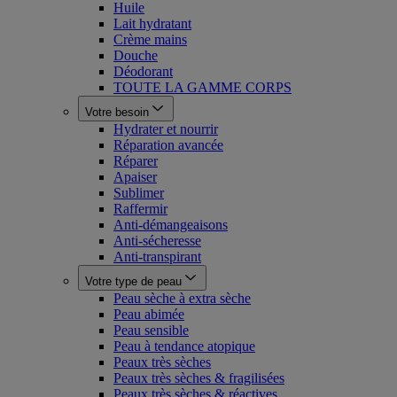
Huile
Lait hydratant
Crème mains
Douche
Déodorant
TOUTE LA GAMME CORPS
Votre besoin
Hydrater et nourrir
Réparation avancée
Réparer
Apaiser
Sublimer
Raffermir
Anti-démangeaisons
Anti-sécheresse
Anti-transpirant
Votre type de peau
Peau sèche à extra sèche
Peau abimée
Peau sensible
Peau à tendance atopique
Peaux très sèches
Peaux très sèches & fragilisées
Peaux très sèches & réactives