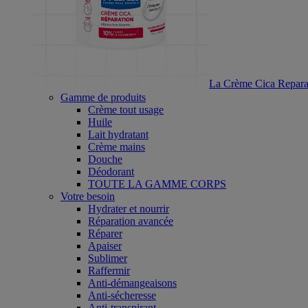
La Crème Cica Reparat
Gamme de produits
Crème tout usage
Huile
Lait hydratant
Crème mains
Douche
Déodorant
TOUTE LA GAMME CORPS
Votre besoin
Hydrater et nourrir
Réparation avancée
Réparer
Apaiser
Sublimer
Raffermir
Anti-démangeaisons
Anti-sécheresse
Anti-transpirant