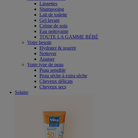
Lingettes
Shampooing
Lait de toilette
Gel lavant
Crème de soin
Eau nettoyante
TOUTE LA GAMME BÉBÉ
Votre besoin
Hydrater & nourrir
Nettoyer
Apaiser
Votre type de peau
Peau sensible
Peau sèche à extra sèche
Cheveux délicats
Cheveux secs
Solaire