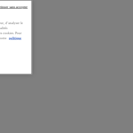
tinuer sans accepter
ur, d’analyser le
alités
es cookies. Pour
 notre
politique