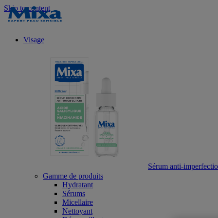
Skip to content
Visage
Sérum anti-imperfection
Gamme de produits
Hydratant
Sérums
Micellaire
Nettoyant