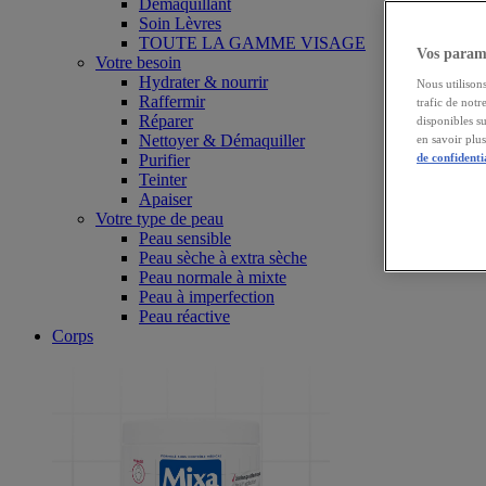
Démaquillant
Soin Lèvres
TOUTE LA GAMME VISAGE
Vos paramè
Votre besoin
Hydrater & nourrir
Nous utilisons
Raffermir
trafic de notr
Réparer
disponibles s
Nettoyer & Démaquiller
en savoir plu
Purifier
de confidenti
Teinter
Apaiser
Votre type de peau
Peau sensible
Peau sèche à extra sèche
Peau normale à mixte
Peau à imperfection
Peau réactive
Corps