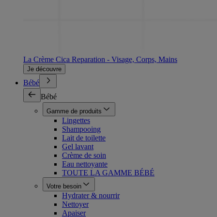
La Crème Cica Reparation - Visage, Corps, Mains
Je découvre
Bébé
Bébé
Gamme de produits
Lingettes
Shampooing
Lait de toilette
Gel lavant
Crème de soin
Eau nettoyante
TOUTE LA GAMME BÉBÉ
Votre besoin
Hydrater & nourrir
Nettoyer
Apaiser