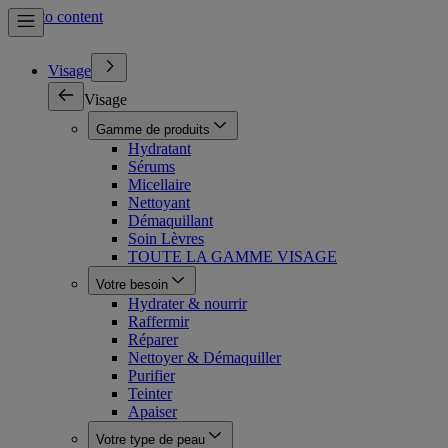
Skip to content
Visage
Visage
Gamme de produits
Hydratant
Sérums
Micellaire
Nettoyant
Démaquillant
Soin Lèvres
TOUTE LA GAMME VISAGE
Votre besoin
Hydrater & nourrir
Raffermir
Réparer
Nettoyer & Démaquiller
Purifier
Teinter
Apaiser
Votre type de peau