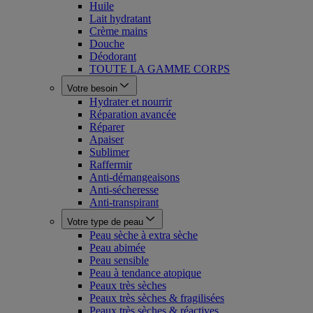
Huile
Lait hydratant
Crème mains
Douche
Déodorant
TOUTE LA GAMME CORPS
Votre besoin
Hydrater et nourrir
Réparation avancée
Réparer
Apaiser
Sublimer
Raffermir
Anti-démangeaisons
Anti-sécheresse
Anti-transpirant
Votre type de peau
Peau sèche à extra sèche
Peau abimée
Peau sensible
Peau à tendance atopique
Peaux très sèches
Peaux très sèches & fragilisées
Peaux très sèches & réactives