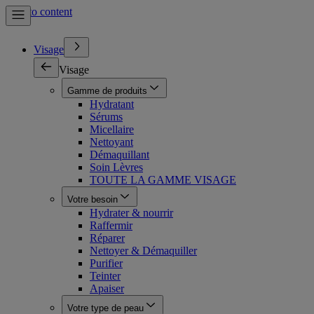
Skip to content
Visage
Visage
Gamme de produits
Hydratant
Sérums
Micellaire
Nettoyant
Démaquillant
Soin Lèvres
TOUTE LA GAMME VISAGE
Votre besoin
Hydrater & nourrir
Raffermir
Réparer
Nettoyer & Démaquiller
Purifier
Teinter
Apaiser
Votre type de peau