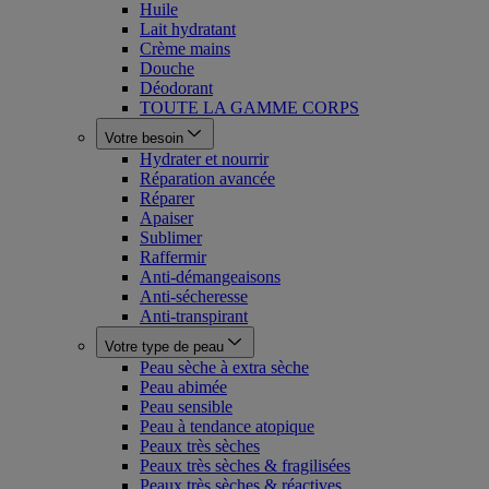
Huile
Lait hydratant
Crème mains
Douche
Déodorant
TOUTE LA GAMME CORPS
Votre besoin
Hydrater et nourrir
Réparation avancée
Réparer
Apaiser
Sublimer
Raffermir
Anti-démangeaisons
Anti-sécheresse
Anti-transpirant
Votre type de peau
Peau sèche à extra sèche
Peau abimée
Peau sensible
Peau à tendance atopique
Peaux très sèches
Peaux très sèches & fragilisées
Peaux très sèches & réactives