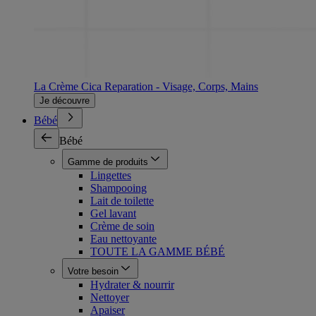
La Crème Cica Reparation - Visage, Corps, Mains
Je découvre
Bébé
Bébé
Gamme de produits
Lingettes
Shampooing
Lait de toilette
Gel lavant
Crème de soin
Eau nettoyante
TOUTE LA GAMME BÉBÉ
Votre besoin
Hydrater & nourrir
Nettoyer
Apaiser