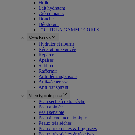
Huile
Lait hydratant
Crème mains
Douche
Déodorant
TOUTE LA GAMME CORPS
Votre besoin
Hydrater et nourrir
Réparation avancée
Réparer
Apaiser
Sublimer
Raffermir
Anti-démangeaisons
Anti-sécheresse
Anti-transpirant
Votre type de peau
Peau sèche à extra sèche
Peau abimée
Peau sensible
Peau à tendance atopique
Peaux très sèches
Peaux très sèches & fragilisées
Peaux très sèches & réactives