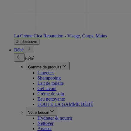
La Crème Cica Reparation - Visage, Corps, Mains
Je découvre
Bébé
Bébé
Gamme de produits
Lingettes
Shampooing
Lait de toilette
Gel lavant
Crème de soin
Eau nettoyante
TOUTE LA GAMME BÉBÉ
Votre besoin
Hydrater & nourrir
Nettoyer
Apaiser