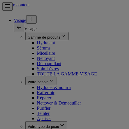
Skip to content
Visage
Visage
Gamme de produits
Hydratant
Sérums
Micellaire
Nettoyant
Démaquillant
Soin Lèvres
TOUTE LA GAMME VISAGE
Votre besoin
Hydrater & nourrir
Raffermir
Réparer
Nettoyer & Démaquiller
Purifier
Teinter
Apaiser
Votre type de peau