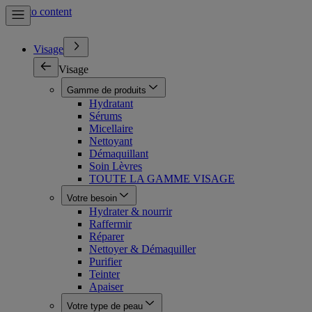
Skip to content
Visage
Visage
Gamme de produits
Hydratant
Sérums
Micellaire
Nettoyant
Démaquillant
Soin Lèvres
TOUTE LA GAMME VISAGE
Votre besoin
Hydrater & nourrir
Raffermir
Réparer
Nettoyer & Démaquiller
Purifier
Teinter
Apaiser
Votre type de peau