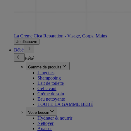
La Crème Cica Reparation - Visage, Corps, Mains
Je découvre
Bébé
Bébé
Gamme de produits
Lingettes
Shampooing
Lait de toilette
Gel lavant
Crème de soin
Eau nettoyante
TOUTE LA GAMME BÉBÉ
Votre besoin
Hydrater & nourrir
Nettoyer
Apaiser