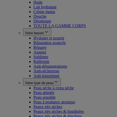
Huile
Lait hydratant
Crème mains
Douche
Déodorant
TOUTE LA GAMME CORPS
Votre besoin
Hydrater et nourrir
Réparation avancée
Réparer
Apaiser
Sublimer
Raffermir
Anti-démangeaisons
Anti-sécheresse
Anti-transpirant
Votre type de peau
Peau sèche à extra sèche
Peau abimée
Peau sensible
Peau à tendance atopique
Peaux très sèches
Peaux très sèches & fragilisées
Peaux très sèches & réactives