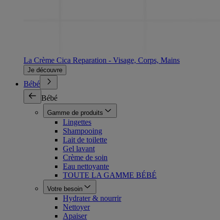
La Crème Cica Reparation - Visage, Corps, Mains
Je découvre
Bébé
Bébé
Gamme de produits
Lingettes
Shampooing
Lait de toilette
Gel lavant
Crème de soin
Eau nettoyante
TOUTE LA GAMME BÉBÉ
Votre besoin
Hydrater & nourrir
Nettoyer
Apaiser