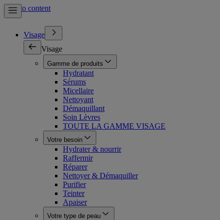
Skip to content
Visage
Visage
Gamme de produits
Hydratant
Sérums
Micellaire
Nettoyant
Démaquillant
Soin Lèvres
TOUTE LA GAMME VISAGE
Votre besoin
Hydrater & nourrir
Raffermir
Réparer
Nettoyer & Démaquiller
Purifier
Teinter
Apaiser
Votre type de peau