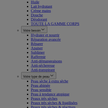
Huile
Lait hydratant
Crème mains
Douche
Déodorant
TOUTE LA GAMME CORPS
Votre besoin
Hydrater et nourrir
Réparation avancée
Réparer
Apaiser
Sublimer
Raffermir
Anti-démangeaisons
Anti-sécheresse
Anti-transpirant
Votre type de peau
Peau sèche à extra sèche
Peau abimée
Peau sensible
Peau à tendance atopique
Peaux très sèches
Peaux très sèches & fragilisées
Peaux très sèches & réactives