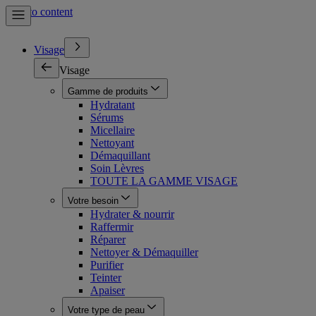
Skip to content
Visage
Visage
Gamme de produits
Hydratant
Sérums
Micellaire
Nettoyant
Démaquillant
Soin Lèvres
TOUTE LA GAMME VISAGE
Votre besoin
Hydrater & nourrir
Raffermir
Réparer
Nettoyer & Démaquiller
Purifier
Teinter
Apaiser
Votre type de peau