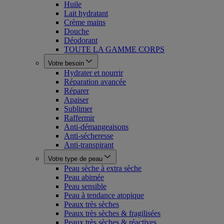
Huile
Lait hydratant
Crème mains
Douche
Déodorant
TOUTE LA GAMME CORPS
Votre besoin
Hydrater et nourrir
Réparation avancée
Réparer
Apaiser
Sublimer
Raffermir
Anti-démangeaisons
Anti-sécheresse
Anti-transpirant
Votre type de peau
Peau sèche à extra sèche
Peau abimée
Peau sensible
Peau à tendance atopique
Peaux très sèches
Peaux très sèches & fragilisées
Peaux très sèches & réactives