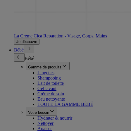
La Crème Cica Reparation - Visage, Corps, Mains
Je découvre
Bébé
Bébé
Gamme de produits
Lingettes
Shampooing
Lait de toilette
Gel lavant
Crème de soin
Eau nettoyante
TOUTE LA GAMME BÉBÉ
Votre besoin
Hydrater & nourrir
Nettoyer
Apaiser