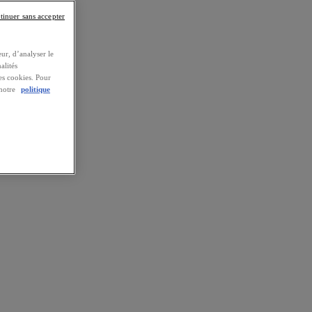
tinuer sans accepter
ur, d’analyser le
alités
es cookies. Pour
 notre
politique