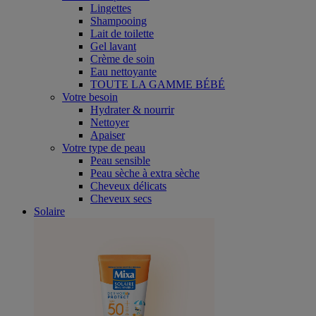
Lingettes
Shampooing
Lait de toilette
Gel lavant
Crème de soin
Eau nettoyante
TOUTE LA GAMME BÉBÉ
Votre besoin
Hydrater & nourrir
Nettoyer
Apaiser
Votre type de peau
Peau sensible
Peau sèche à extra sèche
Cheveux délicats
Cheveux secs
Solaire