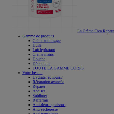
La Crème Cica Reparat
Gamme de produits
Crème tout usage
Huile
Lait hydratant
Crème mains
Douche
Déodorant
TOUTE LA GAMME CORPS
Votre besoin
Hydrater et nourrir
Réparation avancée
Réparer
Apaiser
Sublimer
Raffermir
Anti-démangeaisons
Anti-sécheresse
Anti-transpirant