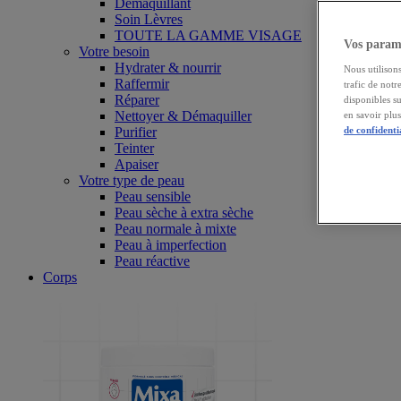
Démaquillant
Soin Lèvres
TOUTE LA GAMME VISAGE
Vos paramè
Votre besoin
Hydrater & nourrir
Nous utilisons
Raffermir
trafic de notr
Réparer
disponibles s
Nettoyer & Démaquiller
en savoir plu
Purifier
de confidenti
Teinter
Apaiser
Votre type de peau
Peau sensible
Peau sèche à extra sèche
Peau normale à mixte
Peau à imperfection
Peau réactive
Corps