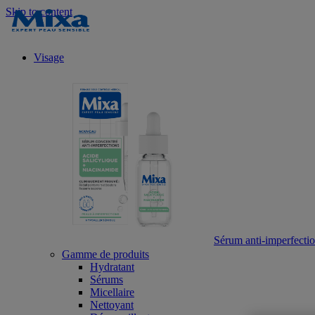
Skip to content
Visage
Sérum anti-imperfection
Gamme de produits
Hydratant
Sérums
Micellaire
Nettoyant