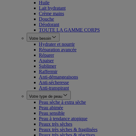
Huile
Lait hydratant
Crème mains
Douche
Déodorant
TOUTE LA GAMME CORPS
Votre besoin
Hydrater et nourrir
Réparation avancée
Réparer
Apaiser
Sublimer
Raffermir
Anti-démangeaisons
Anti-sécheresse
Anti-transpirant
Votre type de peau
Peau sèche à extra sèche
Peau abimée
Peau sensible
Peau à tendance atopique
Peaux très sèches
Peaux très sèches & fragilisées
Peaux très sèches & réactives