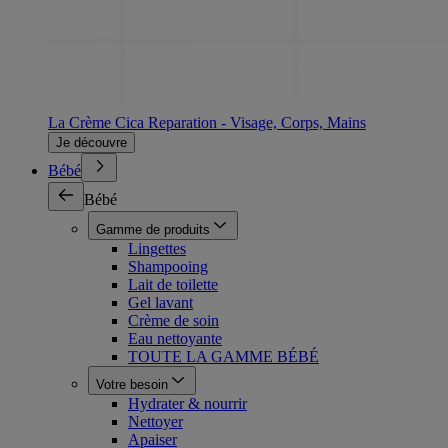
La Crème Cica Reparation - Visage, Corps, Mains
Je découvre
Bébé
Bébé
Gamme de produits
Lingettes
Shampooing
Lait de toilette
Gel lavant
Crème de soin
Eau nettoyante
TOUTE LA GAMME BÉBÉ
Votre besoin
Hydrater & nourrir
Nettoyer
Apaiser