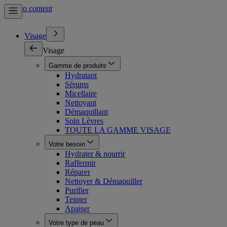
Skip to content
Visage
Visage
Gamme de produits
Hydratant
Sérums
Micellaire
Nettoyant
Démaquillant
Soin Lèvres
TOUTE LA GAMME VISAGE
Votre besoin
Hydrater & nourrir
Raffermir
Réparer
Nettoyer & Démaquiller
Purifier
Teinter
Apaiser
Votre type de peau