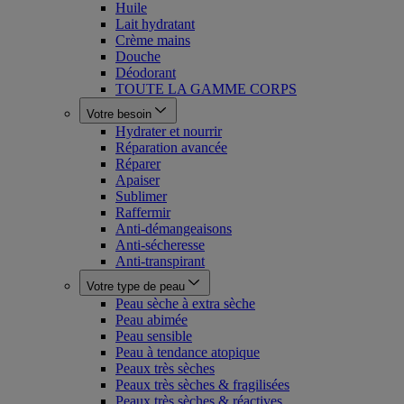
Huile
Lait hydratant
Crème mains
Douche
Déodorant
TOUTE LA GAMME CORPS
Votre besoin
Hydrater et nourrir
Réparation avancée
Réparer
Apaiser
Sublimer
Raffermir
Anti-démangeaisons
Anti-sécheresse
Anti-transpirant
Votre type de peau
Peau sèche à extra sèche
Peau abimée
Peau sensible
Peau à tendance atopique
Peaux très sèches
Peaux très sèches & fragilisées
Peaux très sèches & réactives