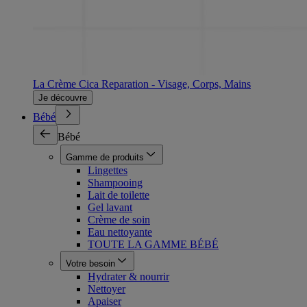
La Crème Cica Reparation - Visage, Corps, Mains
Je découvre
Bébé
Bébé
Gamme de produits
Lingettes
Shampooing
Lait de toilette
Gel lavant
Crème de soin
Eau nettoyante
TOUTE LA GAMME BÉBÉ
Votre besoin
Hydrater & nourrir
Nettoyer
Apaiser