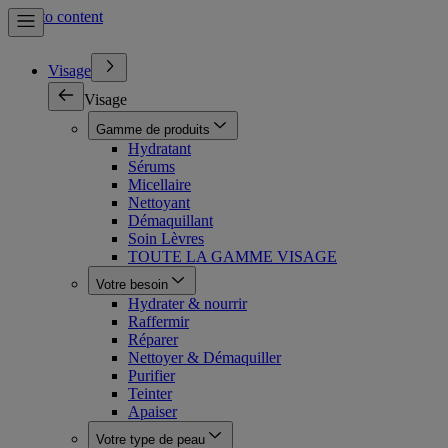
Skip to content
Visage
Visage
Gamme de produits
Hydratant
Sérums
Micellaire
Nettoyant
Démaquillant
Soin Lèvres
TOUTE LA GAMME VISAGE
Votre besoin
Hydrater & nourrir
Raffermir
Réparer
Nettoyer & Démaquiller
Purifier
Teinter
Apaiser
Votre type de peau