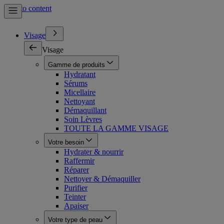
Skip to content
Visage
Visage
Gamme de produits
Hydratant
Sérums
Micellaire
Nettoyant
Démaquillant
Soin Lèvres
TOUTE LA GAMME VISAGE
Votre besoin
Hydrater & nourrir
Raffermir
Réparer
Nettoyer & Démaquiller
Purifier
Teinter
Apaiser
Votre type de peau