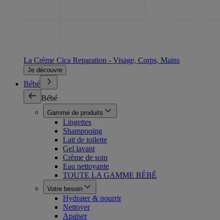
La Crème Cica Reparation - Visage, Corps, Mains
Je découvre
Bébé
Bébé
Gamme de produits
Lingettes
Shampooing
Lait de toilette
Gel lavant
Crème de soin
Eau nettoyante
TOUTE LA GAMME BÉBÉ
Votre besoin
Hydrater & nourrir
Nettoyer
Apaiser