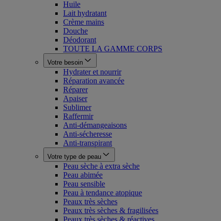
Huile
Lait hydratant
Crème mains
Douche
Déodorant
TOUTE LA GAMME CORPS
Votre besoin
Hydrater et nourrir
Réparation avancée
Réparer
Apaiser
Sublimer
Raffermir
Anti-démangeaisons
Anti-sécheresse
Anti-transpirant
Votre type de peau
Peau sèche à extra sèche
Peau abimée
Peau sensible
Peau à tendance atopique
Peaux très sèches
Peaux très sèches & fragilisées
Peaux très sèches & réactives