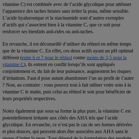
vitamine C) est combinée avec de l’acide glycolique pour atténuer
l’apparence des taches brunes sans irriter la peau, même sensible.
L’acide hyaluronique et la niacinamide sont d’autres exemples
d’actifs qui s’associent bien à la vitamine C, que ce soit pour
renforcer ses bienfaits anti-rides ou anti-taches.
En revanche, il est déconseillé d’utiliser du rétinol en même temps
que de la vitamine C
. En effet, ces deux actifs ayant un pH optimal
différent (
entre 6 et 7 pour le rétinol
contre
moins de 3,5 pour la
vitamine C
), ils entrent en conflit lorsqu’ils sont appliqués
conjointement et, du fait de leur puissance, augmentent les risques
d’irritations. Faut-il pour autant abandonner l’un au profit de l’autre
? Non, au contraire : vous pouvez tout à fait utiliser votre soin à la
vitamine C le matin, puis celui au rétinol le soir pour bénéficier de
leurs propriétés respectives.
Notez également que sous sa forme la plus pure, la vitamine C est
potentiellement irritante aux côtés des AHA tels que l’acide
glycolique. En revanche, ce n’est pas le cas de ses formes dérivées
et plus douces, qui peuvent alors être associées aux AHA sans le
risque d’irriter la peau. Tout dépend de la formulation des produits,