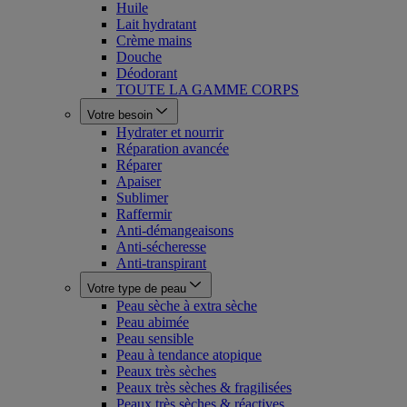
Huile
Lait hydratant
Crème mains
Douche
Déodorant
TOUTE LA GAMME CORPS
Votre besoin
Hydrater et nourrir
Réparation avancée
Réparer
Apaiser
Sublimer
Raffermir
Anti-démangeaisons
Anti-sécheresse
Anti-transpirant
Votre type de peau
Peau sèche à extra sèche
Peau abimée
Peau sensible
Peau à tendance atopique
Peaux très sèches
Peaux très sèches & fragilisées
Peaux très sèches & réactives