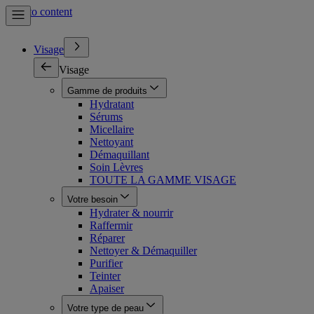
Skip to content
Visage
Visage
Gamme de produits
Hydratant
Sérums
Micellaire
Nettoyant
Démaquillant
Soin Lèvres
TOUTE LA GAMME VISAGE
Votre besoin
Hydrater & nourrir
Raffermir
Réparer
Nettoyer & Démaquiller
Purifier
Teinter
Apaiser
Votre type de peau