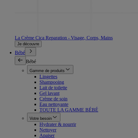
La Crème Cica Reparation - Visage, Corps, Mains
Je découvre
Bébé
Bébé
Gamme de produits
Lingettes
Shampooing
Lait de toilette
Gel lavant
Crème de soin
Eau nettoyante
TOUTE LA GAMME BÉBÉ
Votre besoin
Hydrater & nourrir
Nettoyer
Apaiser