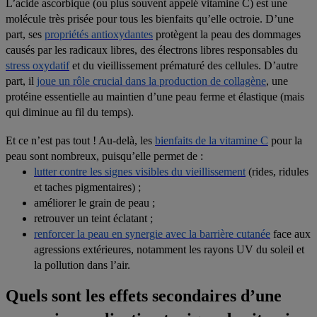
L’acide ascorbique (ou plus souvent appelé vitamine C) est une
molécule très prisée pour tous les bienfaits qu’elle octroie. D’une
part,
ses
propriétés antioxydantes
protègent la peau des dommages
causés par les radicaux libres
, des électrons libres responsables du
stress oxydatif
et du vieillissement prématuré des cellules
. D’autre
part,
il
joue un rôle crucial dans la production de collagène
, une
protéine essentielle au maintien d’une peau ferme et élastique (mais
qui diminue au fil du temps)
.
Et ce n’est pas tout ! Au-delà, les
bienfaits de la vitamine C
pour la
peau sont nombreux, puisqu’elle permet de :
lutter contre les signes visibles du vieillissement
(rides, ridules
et taches pigmentaires)
;
améliorer le grain de peau ;
retrouver un teint éclatant ;
renforcer la peau en synergie avec la barrière cutanée
face aux
agressions extérieures, notamment les rayons UV du soleil et
la pollution dans l’air
.
Quels sont les effets secondaires d’une