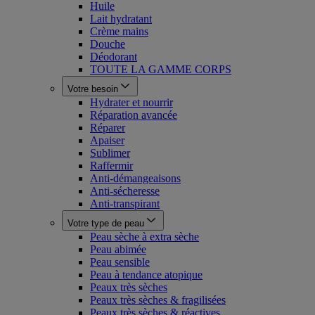
Huile
Lait hydratant
Crème mains
Douche
Déodorant
TOUTE LA GAMME CORPS
Votre besoin
Hydrater et nourrir
Réparation avancée
Réparer
Apaiser
Sublimer
Raffermir
Anti-démangeaisons
Anti-sécheresse
Anti-transpirant
Votre type de peau
Peau sèche à extra sèche
Peau abimée
Peau sensible
Peau à tendance atopique
Peaux très sèches
Peaux très sèches & fragilisées
Peaux très sèches & réactives