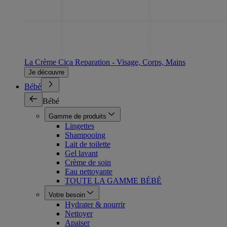
La Crème Cica Reparation - Visage, Corps, Mains
Je découvre
Bébé
Bébé
Gamme de produits
Lingettes
Shampooing
Lait de toilette
Gel lavant
Crème de soin
Eau nettoyante
TOUTE LA GAMME BÉBÉ
Votre besoin
Hydrater & nourrir
Nettoyer
Apaiser