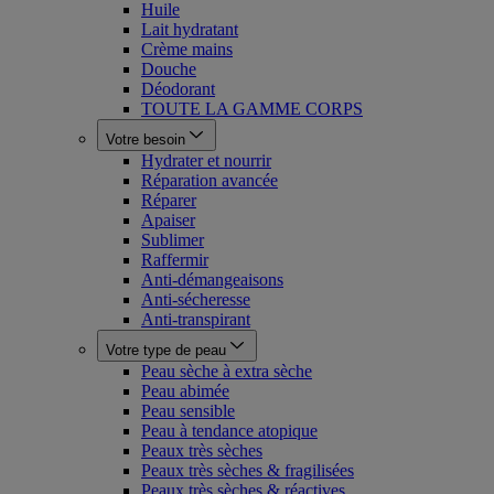
Huile
Lait hydratant
Crème mains
Douche
Déodorant
TOUTE LA GAMME CORPS
Votre besoin
Hydrater et nourrir
Réparation avancée
Réparer
Apaiser
Sublimer
Raffermir
Anti-démangeaisons
Anti-sécheresse
Anti-transpirant
Votre type de peau
Peau sèche à extra sèche
Peau abimée
Peau sensible
Peau à tendance atopique
Peaux très sèches
Peaux très sèches & fragilisées
Peaux très sèches & réactives