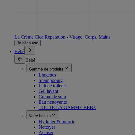
La Crème Cica Reparation - Visage, Corps, Mains
Je découvre
Bébé
Bébé
Gamme de produits
Lingettes
Shampooing
Lait de toilette
Gel lavant
Crème de soin
Eau nettoyante
TOUTE LA GAMME BÉBÉ
Votre besoin
Hydrater & nourrir
Nettoyer
Apaiser