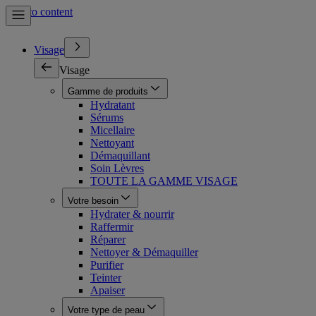
Skip to content
Visage
Visage
Gamme de produits
Hydratant
Sérums
Micellaire
Nettoyant
Démaquillant
Soin Lèvres
TOUTE LA GAMME VISAGE
Votre besoin
Hydrater & nourrir
Raffermir
Réparer
Nettoyer & Démaquiller
Purifier
Teinter
Apaiser
Votre type de peau