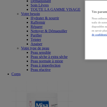
Démaquillant
Soin Lèvres
TOUTE LA GAMME VISAGE
Vos paramè
Votre besoin
Hydrater & nourrir
Nous utilisons
Raffermir
trafic de notr
Réparer
disponibles s
Nettoyer & Démaquiller
en savoir plu
Purifier
de confidenti
Teinter
Apaiser
Votre type de peau
Peau sensible
Peau sèche à extra sèche
Peau normale à mixte
Peau à imperfection
Peau réactive
Corps