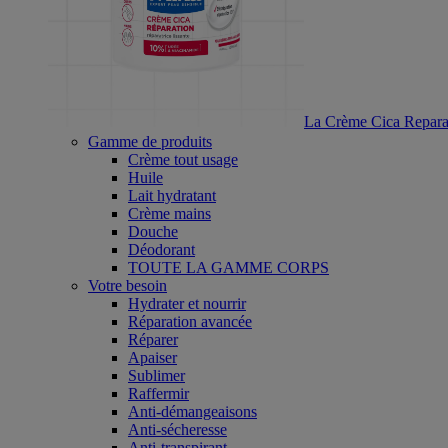
La Crème Cica Reparat
Gamme de produits
Crème tout usage
Huile
Lait hydratant
Crème mains
Douche
Déodorant
TOUTE LA GAMME CORPS
Votre besoin
Hydrater et nourrir
Réparation avancée
Réparer
Apaiser
Sublimer
Raffermir
Anti-démangeaisons
Anti-sécheresse
Anti-transpirant