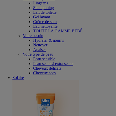
Lingettes
Shampooing
Lait de toilette
Gel lavant
Crème de soin
Eau nettoyante
TOUTE LA GAMME BÉBÉ
Votre besoin
Hydrater & nourrir
Nettoyer
Apaiser
Votre type de peau
Peau sensible
Peau sèche à extra sèche
Cheveux délicats
Cheveux secs
Solaire