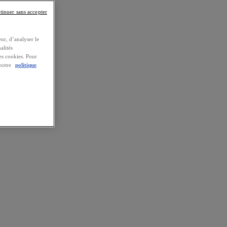
tinuer sans accepter
ur, d’analyser le
alités
es cookies. Pour
 notre
politique