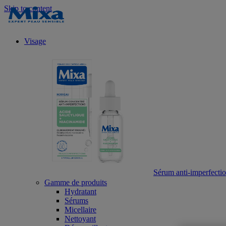
Skip to content
Visage
Sérum anti-imperfection
Gamme de produits
Hydratant
Sérums
Micellaire
Nettoyant