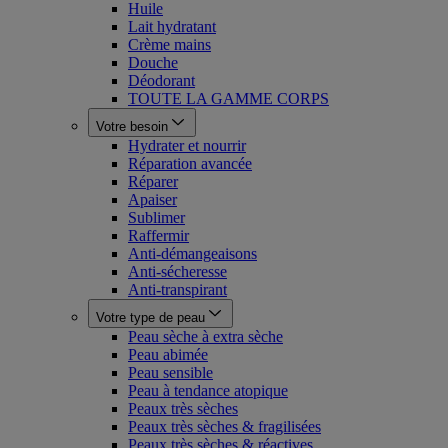
Huile
Lait hydratant
Crème mains
Douche
Déodorant
TOUTE LA GAMME CORPS
Votre besoin
Hydrater et nourrir
Réparation avancée
Réparer
Apaiser
Sublimer
Raffermir
Anti-démangeaisons
Anti-sécheresse
Anti-transpirant
Votre type de peau
Peau sèche à extra sèche
Peau abimée
Peau sensible
Peau à tendance atopique
Peaux très sèches
Peaux très sèches & fragilisées
Peaux très sèches & réactives