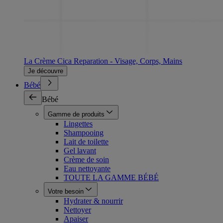
La Crème Cica Reparation - Visage, Corps, Mains
Je découvre
Bébé
Bébé
Gamme de produits
Lingettes
Shampooing
Lait de toilette
Gel lavant
Crème de soin
Eau nettoyante
TOUTE LA GAMME BÉBÉ
Votre besoin
Hydrater & nourrir
Nettoyer
Apaiser