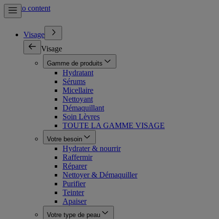
Skip to content
Visage
Visage
Gamme de produits
Hydratant
Sérums
Micellaire
Nettoyant
Démaquillant
Soin Lèvres
TOUTE LA GAMME VISAGE
Votre besoin
Hydrater & nourrir
Raffermir
Réparer
Nettoyer & Démaquiller
Purifier
Teinter
Apaiser
Votre type de peau