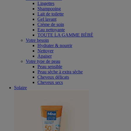
Lingettes
Shampooing
Lait de toilette
Gel lavant
Crème de soin
Eau nettoyante
TOUTE LA GAMME BÉBÉ
Votre besoin
Hydrater & nourrir
Nettoyer
Apaiser
Votre type de peau
Peau sensible
Peau sèche à extra sèche
Cheveux délicats
Cheveux secs
Solaire