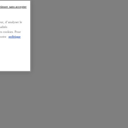
tinuer sans accepter
ur, d’analyser le
alités
es cookies. Pour
 notre
politique