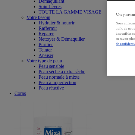
Démaquillant
Soin Lèvres
TOUTE LA GAMME VISAGE
Vos paramè
Votre besoin
Hydrater & nourrir
Nous utilisons
Raffermir
trafic de notr
Réparer
disponibles s
Nettoyer & Démaquiller
en savoir plu
Purifier
de confidenti
Teinter
Apaiser
Votre type de peau
Peau sensible
Peau sèche à extra sèche
Peau normale à mixte
Peau à imperfection
Peau réactive
Corps