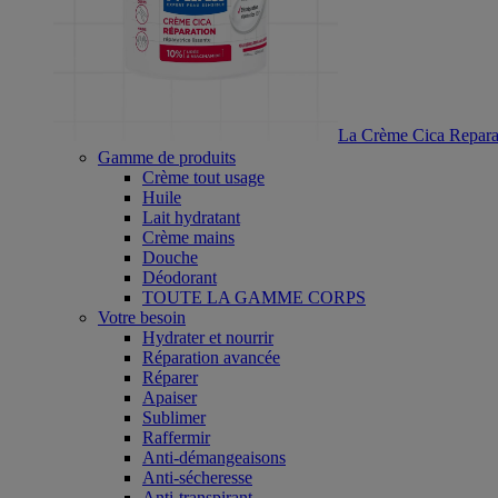
La Crème Cica Reparat
Gamme de produits
Crème tout usage
Huile
Lait hydratant
Crème mains
Douche
Déodorant
TOUTE LA GAMME CORPS
Votre besoin
Hydrater et nourrir
Réparation avancée
Réparer
Apaiser
Sublimer
Raffermir
Anti-démangeaisons
Anti-sécheresse
Anti-transpirant