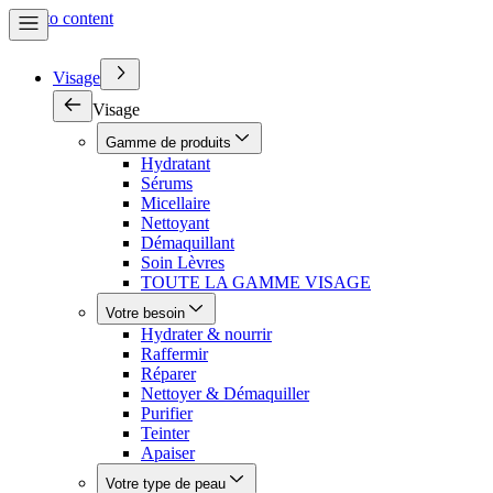
Skip to content
Visage
Visage
Gamme de produits
Hydratant
Sérums
Micellaire
Nettoyant
Démaquillant
Soin Lèvres
TOUTE LA GAMME VISAGE
Votre besoin
Hydrater & nourrir
Raffermir
Réparer
Nettoyer & Démaquiller
Purifier
Teinter
Apaiser
Votre type de peau