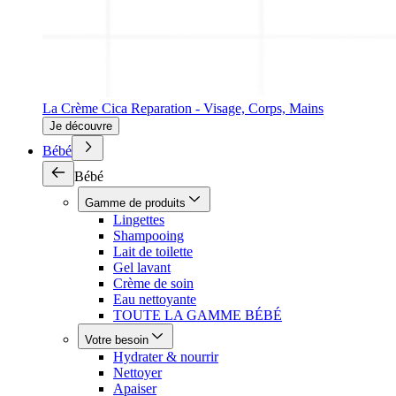
La Crème Cica Reparation - Visage, Corps, Mains
Je découvre
Bébé
Bébé
Gamme de produits
Lingettes
Shampooing
Lait de toilette
Gel lavant
Crème de soin
Eau nettoyante
TOUTE LA GAMME BÉBÉ
Votre besoin
Hydrater & nourrir
Nettoyer
Apaiser