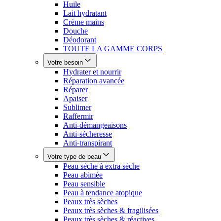
Huile
Lait hydratant
Crème mains
Douche
Déodorant
TOUTE LA GAMME CORPS
Votre besoin
Hydrater et nourrir
Réparation avancée
Réparer
Apaiser
Sublimer
Raffermir
Anti-démangeaisons
Anti-sécheresse
Anti-transpirant
Votre type de peau
Peau sèche à extra sèche
Peau abimée
Peau sensible
Peau à tendance atopique
Peaux très sèches
Peaux très sèches & fragilisées
Peaux très sèches & réactives