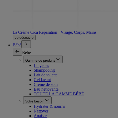
La Crème Cica Reparation - Visage, Corps, Mains
Je découvre
Bébé
Bébé
Gamme de produits
Lingettes
Shampooing
Lait de toilette
Gel lavant
Crème de soin
Eau nettoyante
TOUTE LA GAMME BÉBÉ
Votre besoin
Hydrater & nourrir
Nettoyer
Apaiser