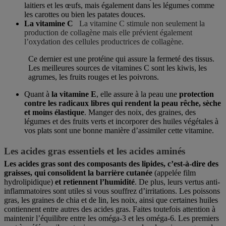
laitiers et les œufs, mais également dans les légumes comme
les carottes ou bien les patates douces.
La vitamine C
La vitamine C stimule non seulement la
production de collagène mais elle prévient également
l’oxydation des cellules productrices de collagène.
Ce dernier est une protéine qui assure la fermeté des tissus.
Les meilleures sources de vitamines C sont les kiwis, les
agrumes, les fruits rouges et les poivrons.
Quant à
la vitamine E
, elle assure à la peau une
protection
contre les radicaux libres qui rendent la peau rêche, sèche
et moins élastique
. Manger des noix, des graines, des
légumes et des fruits verts et incorporer des huiles végétales à
vos plats sont une bonne manière d’assimiler cette vitamine.
Les acides gras essentiels et les acides aminés
Les acides gras sont des composants des lipides, c’est-à-dire des
graisses, qui consolident la barrière cutanée
(appelée film
hydrolipidique)
et retiennent l’humidité
. De plus, leurs vertus anti-
inflammatoires sont utiles si vous souffrez d’irritations. Les poissons
gras, les graines de chia et de lin, les noix, ainsi que certaines huiles
contiennent entre autres des acides gras. Faites toutefois attention à
maintenir l’équilibre entre les oméga-3 et les oméga-6. Les premiers