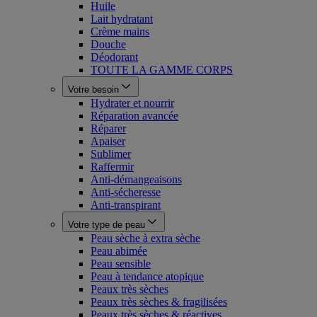
Huile
Lait hydratant
Crème mains
Douche
Déodorant
TOUTE LA GAMME CORPS
Votre besoin
Hydrater et nourrir
Réparation avancée
Réparer
Apaiser
Sublimer
Raffermir
Anti-démangeaisons
Anti-sécheresse
Anti-transpirant
Votre type de peau
Peau sèche à extra sèche
Peau abimée
Peau sensible
Peau à tendance atopique
Peaux très sèches
Peaux très sèches & fragilisées
Peaux très sèches & réactives