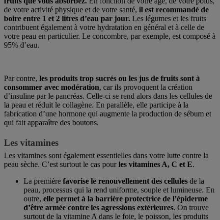
fruits que vous absorbez.
En fonction de votre âge, de votre poids,
de votre activité physique et de votre santé,
il est recommandé de
boire entre 1 et 2 litres d’eau par jour.
Les légumes et les fruits
contribuent également à votre hydratation en général et à celle de
votre peau en particulier. Le concombre, par exemple, est composé à
95% d’eau.
Par contre,
les produits trop sucrés ou les jus de fruits sont à
consommer avec modération
, car ils provoquent la création
d’insuline par le pancréas. Celle-ci se rend alors dans les cellules de
la peau et réduit le collagène. En parallèle, elle participe à la
fabrication d’une hormone qui augmente la production de sébum et
qui fait apparaître des boutons.
Les vitamines
Les vitamines sont également essentielles dans votre lutte contre la
peau sèche. C’est surtout le cas pour
les vitamines A, C et E
.
La première
favorise le renouvellement des cellules
de la
peau, processus qui la rend uniforme, souple et lumineuse. En
outre,
elle permet à la barrière protectrice de l’épiderme
d’être armée contre les agressions extérieures
. On trouve
surtout de la vitamine A dans le foie, le poisson, les produits