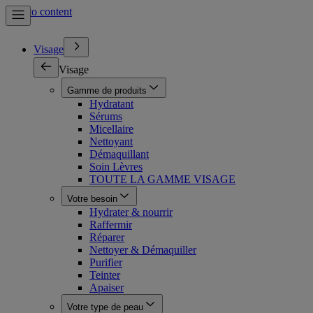
Skip to content
Visage
Visage
Gamme de produits
Hydratant
Sérums
Micellaire
Nettoyant
Démaquillant
Soin Lèvres
TOUTE LA GAMME VISAGE
Votre besoin
Hydrater & nourrir
Raffermir
Réparer
Nettoyer & Démaquiller
Purifier
Teinter
Apaiser
Votre type de peau