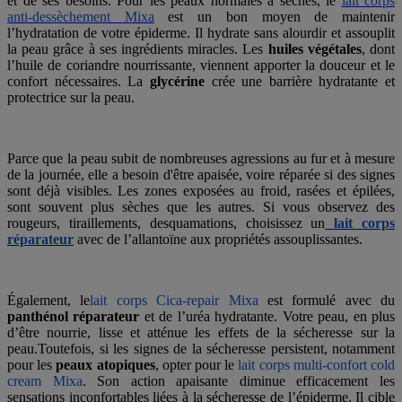
et de ses besoins. Pour les peaux normales à sèches, le
lait corps
anti-dessèchement Mixa
est un bon moyen de maintenir
l’hydratation de votre épiderme. Il hydrate sans alourdir et assouplit
la peau grâce à ses ingrédients miracles. Les
huiles végétales
, dont
l’huile de coriandre nourrissante, viennent apporter la douceur et le
confort nécessaires. La
glycérine
crée une barrière hydratante et
protectrice sur la peau.
Parce que la peau subit de nombreuses agressions au fur et à mesure
de la journée, elle a besoin d'être apaisée, voire réparée si des signes
sont déjà visibles. Les zones exposées au froid, rasées et épilées,
sont souvent plus sèches que les autres. Si vous observez des
rougeurs, tiraillements, desquamations, choisissez un
lait corps
réparateur
avec de l’allantoïne aux propriétés assouplissantes.
Également, le
lait corps Cica-repair Mixa
est formulé avec du
panthénol réparateur
et de l’uréa hydratante. Votre peau, en plus
d’être nourrie, lisse et atténue les effets de la sécheresse sur la
peau.Toutefois, si les signes de la sécheresse persistent, notamment
pour les
peaux atopiques
, opter pour le
lait corps multi-confort cold
cream Mixa
. Son action apaisante diminue efficacement les
sensations inconfortables liées à la sécheresse de l’épiderme. Il cible