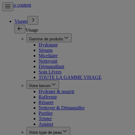
Skip to content
Visage
Visage
Gamme de produits
Hydratant
Sérums
Micellaire
Nettoyant
Démaquillant
Soin Lèvres
TOUTE LA GAMME VISAGE
Votre besoin
Hydrater & nourrir
Raffermir
Réparer
Nettoyer & Démaquiller
Purifier
Teinter
Apaiser
Votre type de peau