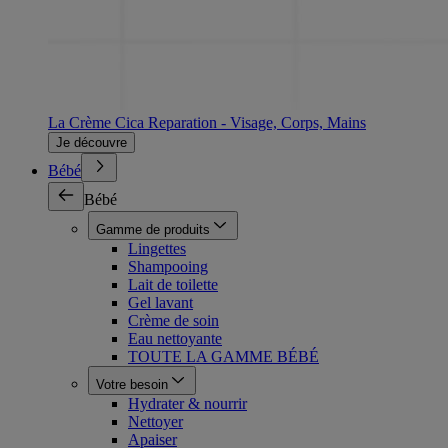
La Crème Cica Reparation - Visage, Corps, Mains
Je découvre
Bébé
Bébé
Gamme de produits
Lingettes
Shampooing
Lait de toilette
Gel lavant
Crème de soin
Eau nettoyante
TOUTE LA GAMME BÉBÉ
Votre besoin
Hydrater & nourrir
Nettoyer
Apaiser