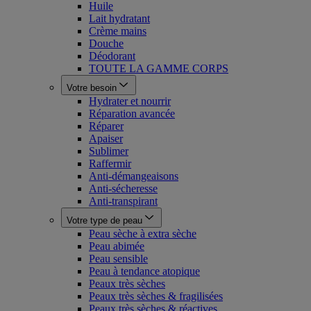
Huile
Lait hydratant
Crème mains
Douche
Déodorant
TOUTE LA GAMME CORPS
Votre besoin
Hydrater et nourrir
Réparation avancée
Réparer
Apaiser
Sublimer
Raffermir
Anti-démangeaisons
Anti-sécheresse
Anti-transpirant
Votre type de peau
Peau sèche à extra sèche
Peau abimée
Peau sensible
Peau à tendance atopique
Peaux très sèches
Peaux très sèches & fragilisées
Peaux très sèches & réactives